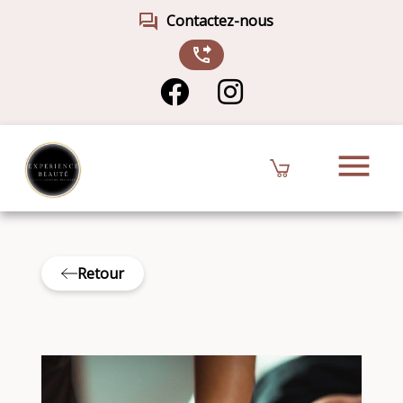
forum
Contactez-nous
phone_forwarded
menu
Retour