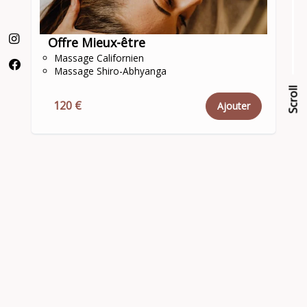
Offre Mieux-être
Massage Californien
Massage Shiro-Abhyanga
Scroll
Scroll
120 €
Ajouter