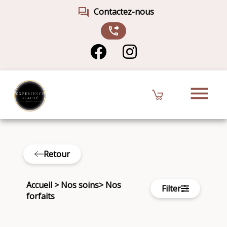
forum
Contactez-nous
phone_forwarded
menu
Retour
Accueil
>
Nos soins
>
Nos
Filter
forfaits